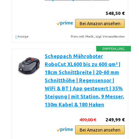
548,50 €
Bei Amazon ansehen
*
Preis inkl. MwSt., zzgl. Versandkosten
Anzeige
EMPFEHLUNG
Scheppach Mähroboter
RoboCut XL600 bis zu 600 qm² |
18cm Schnittbreite | 20-60 mm
Schnitthöhe | Regensensor |
WiFi & BT | App gesteuert | 35%
Steigung | mit Station, 9 Messer,
130m Kabel & 180 Haken
499,00 €
249,99 €
Bei Amazon ansehen