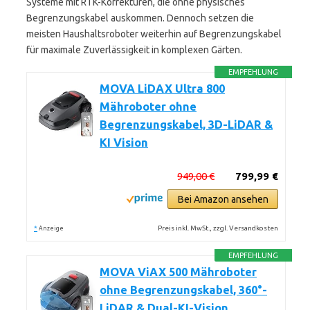
Systeme mit RTK-Korrekturen, die ohne physisches
Begrenzungskabel auskommen. Dennoch setzen die
meisten Haushaltsroboter weiterhin auf Begrenzungskabel
für maximale Zuverlässigkeit in komplexen Gärten.
EMPFEHLUNG
MOVA LiDAX Ultra 800
Mähroboter ohne
Begrenzungskabel, 3D-LiDAR &
KI Vision
949,00 €
799,99 €
Bei Amazon ansehen
*
Preis inkl. MwSt., zzgl. Versandkosten
Anzeige
EMPFEHLUNG
MOVA ViAX 500 Mähroboter
ohne Begrenzungskabel, 360°-
LiDAR & Dual-KI-Vision