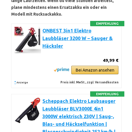
lange Laufzeiten. Wenn du viele Stunden arbeitest,
plane mindestens einen Ersatzakku ein oder ein
Modell mit Rucksackakku.
EMPFEHLUNG
ONBEST 3in1 Elektro
Laubbläser 3200 W – Sauger &
Häcksler
49,99 €
Bei Amazon ansehen
*
Preis inkl. MwSt., zzgl. Versandkosten
Anzeige
EMPFEHLUNG
Scheppach Elektro Laubsauger
Laubbläser BLV3000E 4in1
3000W elektrisch 230V | Saug-,
Blas- und Häckselfunktion |
Blasgeschwindigkeit 252 km/h |