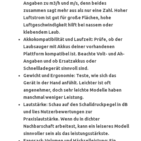
Angaben zu m3/h und m/s, denn beides
zusammen sagt mehr aus als nur eine Zahl. Hoher
Luftstrom ist gut für große Flächen, hohe
Luftgeschwindigkeit hilft bei nassem oder
klebendem Laub.
Akkokompatibilität und Laufzeit
: Prüfe, ob der
Laubsauger mit Akkus deiner vorhandenen
Plattform kompatibel ist. Beachte Volt- und Ah-
Angaben und ob Ersatzakkus oder
Schnellladegerät sinnvoll sind.
Gewicht und Ergonomie
: Teste, wie sich das
Gerät in der Hand anfühlt. Leichter ist oft
angenehmer, doch sehr leichte Modelle haben
manchmal weniger Leistung.
Lautstärke
: Schau auf den Schalldruckpegel in dB
und lies Nutzerbewertungen zur
Praxislautstärke. Wenn du in dichter
Nachbarschaft arbeitest, kann ein leiseres Modell
sinnvoller sein als das leistungsstärkste.
Fangsack-Volumen und Häckselleistung
: Ein