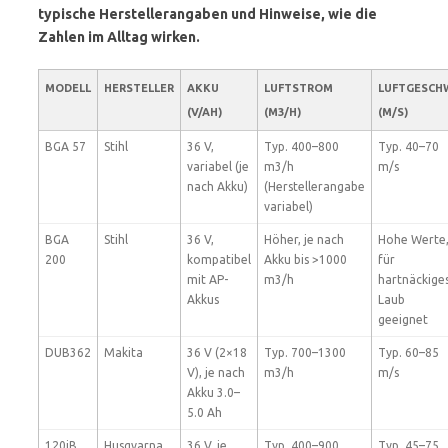
typische Herstellerangaben und Hinweise, wie die
Zahlen im Alltag wirken.
MODELL
HERSTELLER
AKKU
LUFTSTROM
LUFTGESCH
(V/AH)
(M3/H)
(M/S)
BGA 57
Stihl
36 V,
Typ. 400–800
Typ. 40–70
variabel (je
m3/h
m/s
nach Akku)
(Herstellerangabe
variabel)
BGA
Stihl
36 V,
Höher, je nach
Hohe Werte
200
kompatibel
Akku bis >1000
für
mit AP-
m3/h
hartnäckige
Akkus
Laub
geeignet
DUB362
Makita
36 V (2×18
Typ. 700–1300
Typ. 60–85
V), je nach
m3/h
m/s
Akku 3.0–
5.0 Ah
120iB
Husqvarna
36 V, je
Typ. 400–900
Typ. 45–75