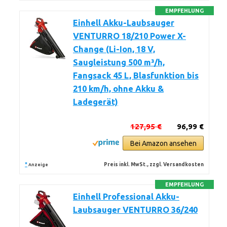
EMPFEHLUNG
Einhell Akku-Laubsauger
VENTURRO 18/210 Power X-
Change (Li-Ion, 18 V,
Saugleistung 500 m³/h,
Fangsack 45 L, Blasfunktion bis
210 km/h, ohne Akku &
Ladegerät)
127,95 €
96,99 €
Bei Amazon ansehen
*
Preis inkl. MwSt., zzgl. Versandkosten
Anzeige
EMPFEHLUNG
Einhell Professional Akku-
Laubsauger VENTURRO 36/240