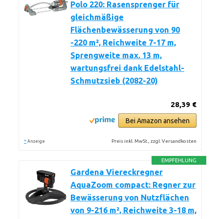
Polo 220: Rasensprenger für
gleichmäßige
Flächenbewässerung von 90
-220 m², Reichweite 7-17 m,
Sprengweite max. 13 m,
wartungsfrei dank Edelstahl-
Schmutzsieb (2082-20)
28,39 €
Bei Amazon ansehen
*
Preis inkl. MwSt., zzgl. Versandkosten
Anzeige
EMPFEHLUNG
Gardena Viereckregner
AquaZoom compact: Regner zur
Bewässerung von Nutzflächen
von 9-216 m², Reichweite 3-18 m,