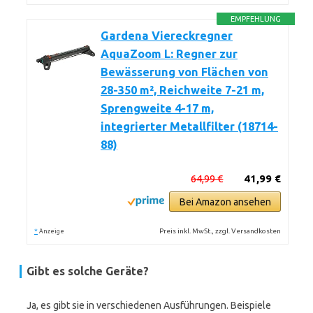
EMPFEHLUNG
Gardena Viereckregner
AquaZoom L: Regner zur
Bewässerung von Flächen von
28-350 m², Reichweite 7-21 m,
Sprengweite 4-17 m,
integrierter Metallfilter (18714-
88)
64,99 €
41,99 €
Bei Amazon ansehen
*
Preis inkl. MwSt., zzgl. Versandkosten
Anzeige
Gibt es solche Geräte?
Ja, es gibt sie in verschiedenen Ausführungen. Beispiele