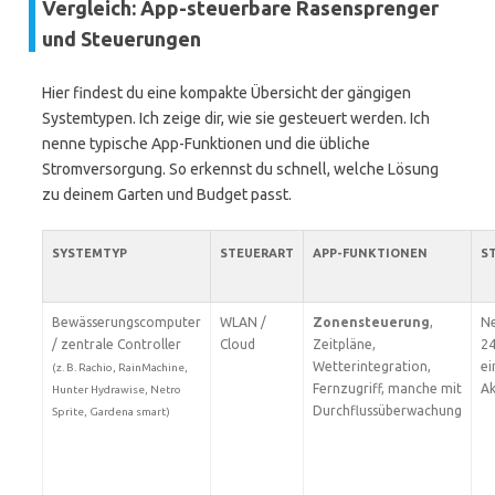
Vergleich: App-steuerbare Rasensprenger
und Steuerungen
Hier findest du eine kompakte Übersicht der gängigen
Systemtypen. Ich zeige dir, wie sie gesteuert werden. Ich
nenne typische App-Funktionen und die übliche
Stromversorgung. So erkennst du schnell, welche Lösung
zu deinem Garten und Budget passt.
SYSTEMTYP
STEUERART
APP-FUNKTIONEN
S
Bewässerungscomputer
WLAN /
Zonensteuerung
,
Ne
/ zentrale Controller
Cloud
Zeitpläne,
24
Wetterintegration,
ei
(z. B. Rachio, RainMachine,
Fernzugriff, manche mit
A
Hunter Hydrawise, Netro
Durchflussüberwachung
Sprite, Gardena smart)