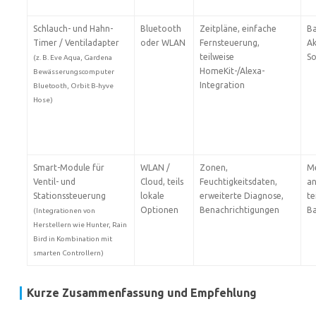
Schlauch- und Hahn-
Bluetooth
Zeitpläne, einfache
Ba
Timer / Ventiladapter
oder WLAN
Fernsteuerung,
Ak
teilweise
So
(z. B. Eve Aqua, Gardena
HomeKit-/Alexa-
Bewässerungscomputer
Integration
Bluetooth, Orbit B-hyve
Hose)
Smart-Module für
WLAN /
Zonen,
Me
Ventil- und
Cloud, teils
Feuchtigkeitsdaten,
an
Stationssteuerung
lokale
erweiterte Diagnose,
te
Optionen
Benachrichtigungen
Ba
(Integrationen von
Herstellern wie Hunter, Rain
Bird in Kombination mit
smarten Controllern)
Kurze Zusammenfassung und Empfehlung