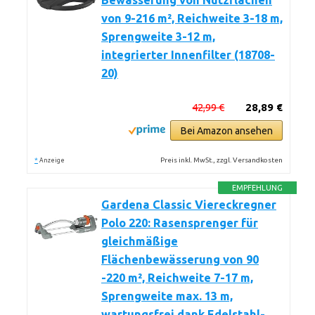
Bewässerung von Nutzflächen
von 9-216 m², Reichweite 3-18 m,
Sprengweite 3-12 m,
integrierter Innenfilter (18708-
20)
42,99 €
28,89 €
Bei Amazon ansehen
*
Preis inkl. MwSt., zzgl. Versandkosten
Anzeige
EMPFEHLUNG
Gardena Classic Viereckregner
Polo 220: Rasensprenger für
gleichmäßige
Flächenbewässerung von 90
-220 m², Reichweite 7-17 m,
Sprengweite max. 13 m,
wartungsfrei dank Edelstahl-