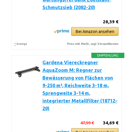
Schmutzsieb (2082-20)
28,39 €
Bei Amazon ansehen
*
Preis inkl. MwSt., zzgl. Versandkosten
Anzeige
EMPFEHLUNG
Gardena Viereckregner
AquaZoom M: Regner zur
Bewässerung von Flächen von
9-250 m², Reichweite 3-18 m,
Sprengweite 3-14 m,
integrierter Metallfilter (18712-
20)
47,99 €
34,69 €