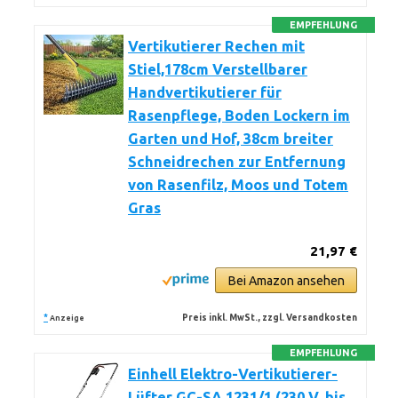
EMPFEHLUNG
Vertikutierer Rechen mit
Stiel,178cm Verstellbarer
Handvertikutierer für
Rasenpflege, Boden Lockern im
Garten und Hof, 38cm breiter
Schneidrechen zur Entfernung
von Rasenfilz, Moos und Totem
Gras
21,97 €
Bei Amazon ansehen
*
Preis inkl. MwSt., zzgl. Versandkosten
Anzeige
EMPFEHLUNG
Einhell Elektro-Vertikutierer-
Lüfter GC-SA 1231/1 (230 V, bis