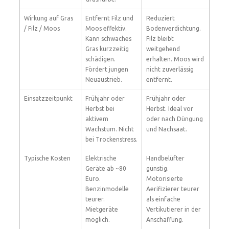
Wirkung auf Gras
Entfernt Filz und
Reduziert
/ Filz / Moos
Moos effektiv.
Bodenverdichtung.
Kann schwaches
Filz bleibt
Gras kurzzeitig
weitgehend
schädigen.
erhalten. Moos wird
Fördert jungen
nicht zuverlässig
Neuaustrieb.
entfernt.
Einsatzzeitpunkt
Frühjahr oder
Frühjahr oder
Herbst bei
Herbst. Ideal vor
aktivem
oder nach Düngung
Wachstum. Nicht
und Nachsaat.
bei Trockenstress.
Typische Kosten
Elektrische
Handbelüfter
Geräte ab ~80
günstig.
Euro.
Motorisierte
Benzinmodelle
Aerifizierer teurer
teurer.
als einfache
Mietgeräte
Vertikutierer in der
möglich.
Anschaffung.