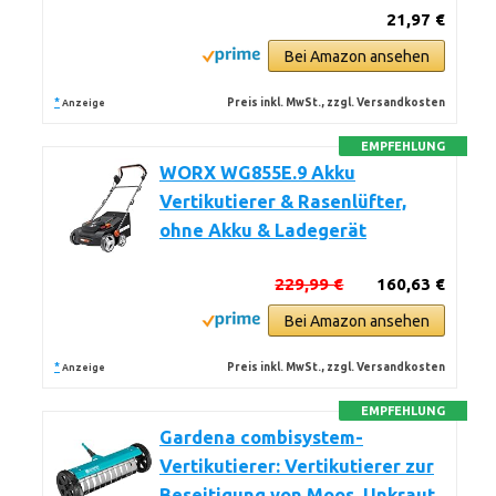
21,97 €
Bei Amazon ansehen
*
Preis inkl. MwSt., zzgl. Versandkosten
Anzeige
EMPFEHLUNG
WORX WG855E.9 Akku
Vertikutierer & Rasenlüfter,
ohne Akku & Ladegerät
229,99 €
160,63 €
Bei Amazon ansehen
*
Preis inkl. MwSt., zzgl. Versandkosten
Anzeige
EMPFEHLUNG
Gardena combisystem-
Vertikutierer: Vertikutierer zur
Beseitigung von Moos, Unkraut