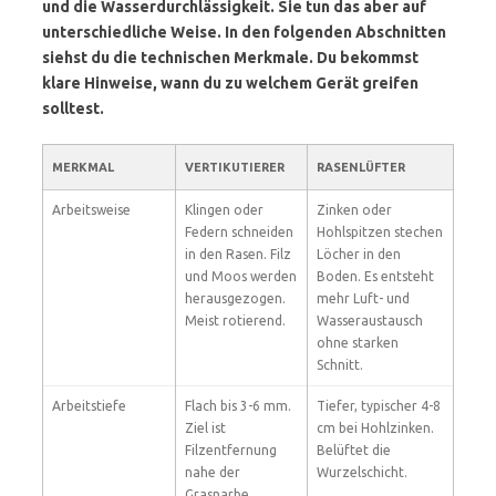
und die Wasserdurchlässigkeit. Sie tun das aber auf
unterschiedliche Weise. In den folgenden Abschnitten
siehst du die technischen Merkmale. Du bekommst
klare Hinweise, wann du zu welchem Gerät greifen
solltest.
MERKMAL
VERTIKUTIERER
RASENLÜFTER
Arbeitsweise
Klingen oder
Zinken oder
Federn schneiden
Hohlspitzen stechen
in den Rasen. Filz
Löcher in den
und Moos werden
Boden. Es entsteht
herausgezogen.
mehr Luft- und
Meist rotierend.
Wasseraustausch
ohne starken
Schnitt.
Arbeitstiefe
Flach bis 3-6 mm.
Tiefer, typischer 4-8
Ziel ist
cm bei Hohlzinken.
Filzentfernung
Belüftet die
nahe der
Wurzelschicht.
Grasnarbe.