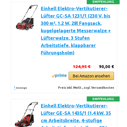
EMPFEHLUNG
Einhell Elektro-Vertikutierer-
Lüfter GC-SA 1231/1 (230 V, bis
300 m², 1.2 W, 28l Fangsack,
kugelgelagerte Messerwalze +
Lüfterwalze, 3 Stufen
Arbeitstiefe, klappbarer
Führungsholm)
124,95 €
90,00 €
Bei Amazon ansehen
*
Preis inkl. MwSt., zzgl. Versandkosten
Anzeige
EMPFEHLUNG
Einhell Elektro-Vertikutierer-
Lüfter GE-SA 1435/1 (1,4 kW, 35
cm Arbeitsbreite, 4-stufige