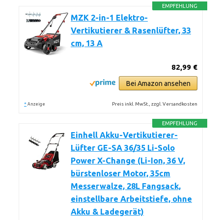
EMPFEHLUNG
MZK 2-in-1 Elektro-
Vertikutierer & Rasenlüfter, 33
cm, 13 A
82,99 €
Bei Amazon ansehen
*
Preis inkl. MwSt., zzgl. Versandkosten
Anzeige
EMPFEHLUNG
Einhell Akku-Vertikutierer-
Lüfter GE-SA 36/35 Li-Solo
Power X-Change (Li-Ion, 36 V,
bürstenloser Motor, 35cm
Messerwalze, 28L Fangsack,
einstellbare Arbeitstiefe, ohne
Akku & Ladegerät)