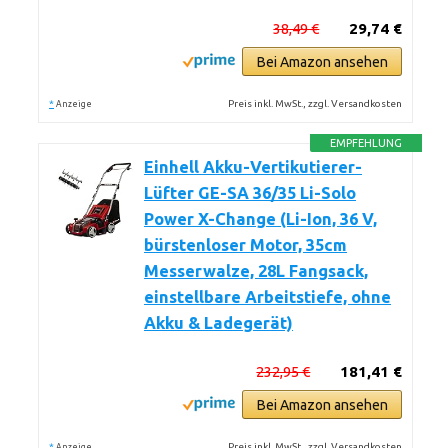
38,49 €
29,74 €
Bei Amazon ansehen
*
Preis inkl. MwSt., zzgl. Versandkosten
Anzeige
EMPFEHLUNG
Einhell Akku-Vertikutierer-
Lüfter GE-SA 36/35 Li-Solo
Power X-Change (Li-Ion, 36 V,
bürstenloser Motor, 35cm
Messerwalze, 28L Fangsack,
einstellbare Arbeitstiefe, ohne
Akku & Ladegerät)
232,95 €
181,41 €
Bei Amazon ansehen
*
Preis inkl. MwSt., zzgl. Versandkosten
Anzeige