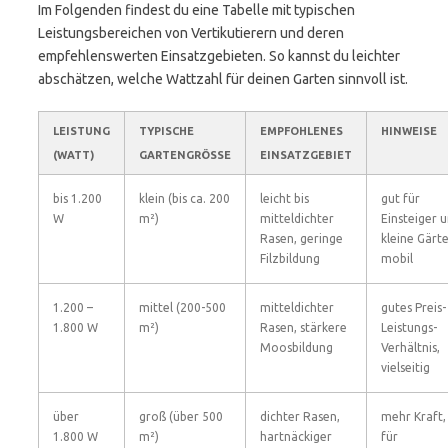
Im Folgenden findest du eine Tabelle mit typischen
Leistungsbereichen von Vertikutierern und deren
empfehlenswerten Einsatzgebieten. So kannst du leichter
abschätzen, welche Wattzahl für deinen Garten sinnvoll ist.
LEISTUNG
TYPISCHE
EMPFOHLENES
HINWEISE
(WATT)
GARTENGRÖSSE
EINSATZGEBIET
bis 1.200
klein (bis ca. 200
leicht bis
gut für
W
m²)
mitteldichter
Einsteiger 
Rasen, geringe
kleine Gärte
Filzbildung
mobil
1.200 –
mittel (200-500
mitteldichter
gutes Preis-
1.800 W
m²)
Rasen, stärkere
Leistungs-
Moosbildung
Verhältnis,
vielseitig
über
groß (über 500
dichter Rasen,
mehr Kraft,
1.800 W
m²)
hartnäckiger
für