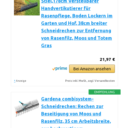
Stiel,178cm Verstellbarer
Handvertikutierer für
Rasenpflege, Boden Lockern im
Garten und Hof, 38cm breiter
Schneidrechen zur Entfernung
von Rasenfilz, Moos und Totem
Gras
21,97 €
Bei Amazon ansehen
*
Preis inkl. MwSt., zzgl. Versandkosten
Anzeige
EMPFEHLUNG
Gardena combisystem-
Schneidrechen: Rechen zur
Beseitigung von Moos und
Rasenfilz, 35 cm Arbeitsbreite,