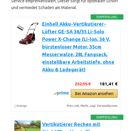
Service empfehlenswert. Dieser sorgt für optimalen Schliff
und vermeidet Schäden am Material.
EMPFEHLUNG
Einhell Akku-Vertikutierer-
Lüfter GE-SA 36/35 Li-Solo
Power X-Change (Li-Ion, 36 V,
bürstenloser Motor, 35cm
Messerwalze, 28L Fangsack,
einstellbare Arbeitstiefe, ohne
Akku & Ladegerät)
232,95 €
181,41 €
Bei Amazon ansehen
*
Preis inkl. MwSt., zzgl. Versandkosten
Anzeige
EMPFEHLUNG
Vertikutierer Rechen mit