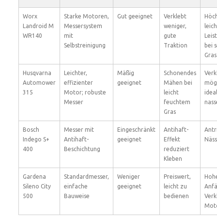
Worx
Starke Motoren,
Gut geeignet
Verklebt
Höch
Landroid M
Messersystem
weniger,
leic
WR140
mit
gute
Leis
Selbstreinigung
Traktion
bei 
Gras
Husqvarna
Leichter,
Mäßig
Schonendes
Verk
Automower
effizienter
geeignet
Mähen bei
mögl
315
Motor; robuste
leicht
ideal
Messer
feuchtem
nass
Gras
Bosch
Messer mit
Eingeschränkt
Antihaft-
Antr
Indego S+
Antihaft-
geeignet
Effekt
Näss
400
Beschichtung
reduziert
Kleben
Gardena
Standardmesser,
Weniger
Preiswert,
Hoh
Sileno City
einfache
geeignet
leicht zu
Anfä
500
Bauweise
bedienen
Verk
Mot