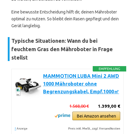
Eine bewusste Entscheidung hilft dir, deinen Mähroboter
optimal zu nutzen. So bleibt dein Rasen gepflegt und dein
Gerät langlebig.
Typische Situationen: Wann du bei
feuchtem Gras den Mähroboter in Frage
stellst
EMPFEHLUNG
MAMMOTION LUBA Mini 2 AWD
1000 Mähroboter ohne
Begrenzungskabel, Empf.1000㎡
1.568,00 €
1.399,00 €
Bei Amazon ansehen
*
Preis inkl. MwSt., zzgl. Versandkosten
Anzeige