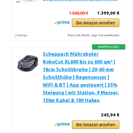
1.568,00 €
1.399,00 €
Bei Amazon ansehen
*
Preis inkl. MwSt., zzgl. Versandkosten
Anzeige
EMPFEHLUNG
Scheppach Mähroboter
RoboCut XL600 bis zu 600 qm² |
18cm Schnittbreite | 20-60 mm
Schnitthöhe | Regensensor |
WiFi & BT | App gesteuert | 35%
Steigung | mit Station, 9 Messer,
130m Kabel & 180 Haken
245,94 €
Bei Amazon ansehen