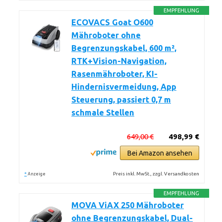
EMPFEHLUNG
ECOVACS Goat O600
Mähroboter ohne
Begrenzungskabel, 600 m²,
RTK+Vision-Navigation,
Rasenmähroboter, KI-
Hindernisvermeidung, App
Steuerung, passiert 0,7 m
schmale Stellen
649,00 €
498,99 €
Bei Amazon ansehen
*
Preis inkl. MwSt., zzgl. Versandkosten
Anzeige
EMPFEHLUNG
MOVA ViAX 250 Mähroboter
ohne Begrenzungskabel, Dual-