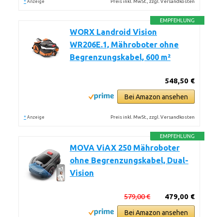
*
Preis inkl. MwSt., zzgl. Versandkosten
Anzeige
EMPFEHLUNG
WORX Landroid Vision
WR206E.1, Mähroboter ohne
Begrenzungskabel, 600 m²
548,50 €
Bei Amazon ansehen
*
Preis inkl. MwSt., zzgl. Versandkosten
Anzeige
EMPFEHLUNG
MOVA ViAX 250 Mähroboter
ohne Begrenzungskabel, Dual-
Vision
579,00 €
479,00 €
Bei Amazon ansehen