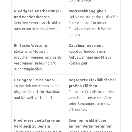
Stromschläge.
Niedrigere Anschaffungs-
Wetterabhängigkeit
und Betriebskosten
Bei Nässe steigt das Risiko für
Kein Benzinverbrauch. Akkus
Kurzschlüsse. Du musst
müssen nicht ersetzt werden.
Einsatzzeiten nach Wetter
planen.
Einfache Wartung
Kabelmanagement
Elektrische Motoren
Kabel verheddern sich.
brauchen weniger Service als
Aufbewahrung und Pflege
Verbrenner. Teile sind oft
kosten Zeit.
leicht zugänglich.
Geringere Emissionen
Begrenzte Flexibilität bei
Im Betrieb entstehen keine
großen Flächen
Abgase. Das ist für Nachbarn
Für weite Grundstücke oder
und Umwelt vorteilhaft.
viele Hindernisse sind Akku-
oder Benzingeräte meist
effizienter.
Niedrigere Lautstärke im
Spannungsabfall bei
Vergleich zu Benzin
langen Verlängerungen