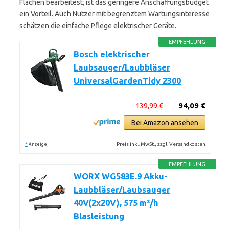
Flächen bearbeitest, ist das geringere Anschaffungsbudget
ein Vorteil. Auch Nutzer mit begrenztem Wartungsinteresse
schätzen die einfache Pflege elektrischer Geräte.
EMPFEHLUNG
Bosch elektrischer
Laubsauger/Laubbläser
UniversalGardenTidy 2300
139,99 €
94,09 €
Bei Amazon ansehen
*
Preis inkl. MwSt., zzgl. Versandkosten
Anzeige
EMPFEHLUNG
WORX WG583E.9 Akku-
Laubbläser/Laubsauger
40V(2x20V), 575 m³/h
Blasleistung