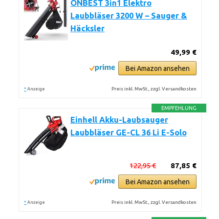
ONBEST 3in1 Elektro
Laubbläser 3200 W – Sauger &
Häcksler
49,99 €
Bei Amazon ansehen
*
Preis inkl. MwSt., zzgl. Versandkosten
Anzeige
EMPFEHLUNG
Einhell Akku-Laubsauger
Laubbläser GE-CL 36 Li E-Solo
122,95 €
87,85 €
Bei Amazon ansehen
*
Preis inkl. MwSt., zzgl. Versandkosten
Anzeige