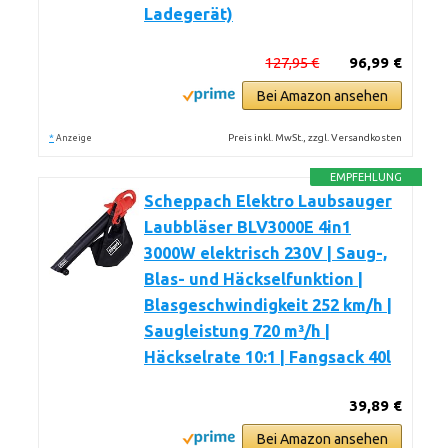
Ladegerät)
127,95 €
96,99 €
Bei Amazon ansehen
*
Preis inkl. MwSt., zzgl. Versandkosten
Anzeige
EMPFEHLUNG
Scheppach Elektro Laubsauger
Laubbläser BLV3000E 4in1
3000W elektrisch 230V | Saug-,
Blas- und Häckselfunktion |
Blasgeschwindigkeit 252 km/h |
Saugleistung 720 m³/h |
Häckselrate 10:1 | Fangsack 40l
39,89 €
Bei Amazon ansehen