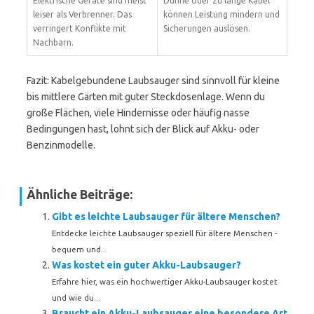
Elektrische Geräte sind meist
Dünne oder zu lange Kabel
leiser als Verbrenner. Das
können Leistung mindern und
verringert Konflikte mit
Sicherungen auslösen.
Nachbarn.
Fazit: Kabelgebundene Laubsauger sind sinnvoll für kleine
bis mittlere Gärten mit guter Steckdosenlage. Wenn du
große Flächen, viele Hindernisse oder häufig nasse
Bedingungen hast, lohnt sich der Blick auf Akku- oder
Benzinmodelle.
Ähnliche Beiträge:
Gibt es leichte Laubsauger für ältere Menschen?
Entdecke leichte Laubsauger speziell für ältere Menschen -
bequem und...
Was kostet ein guter Akku-Laubsauger?
Erfahre hier, was ein hochwertiger Akku-Laubsauger kostet
und wie du...
Braucht ein Akku-Laubsauger eine besondere Art