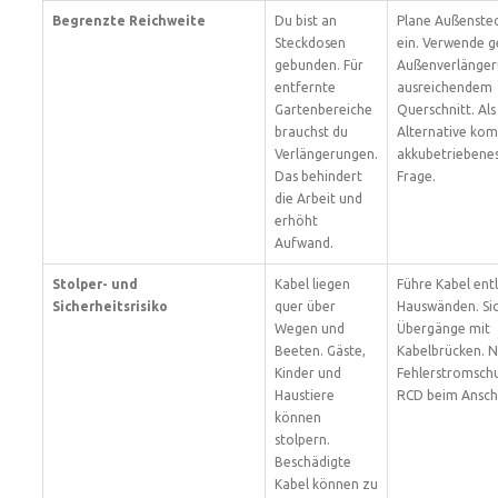
Begrenzte Reichweite
Du bist an
Plane Außenste
Steckdosen
ein. Verwende g
gebunden. Für
Außenverlänger
entfernte
ausreichendem
Gartenbereiche
Querschnitt. Als
brauchst du
Alternative kom
Verlängerungen.
akkubetriebenes
Das behindert
Frage.
die Arbeit und
erhöht
Aufwand.
Stolper- und
Kabel liegen
Führe Kabel ent
Sicherheitsrisiko
quer über
Hauswänden. Si
Wegen und
Übergänge mit
Beeten. Gäste,
Kabelbrücken. 
Kinder und
Fehlerstromschu
Haustiere
RCD beim Anschl
können
stolpern.
Beschädigte
Kabel können zu