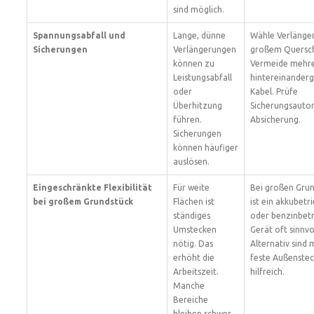
sind möglich.
Spannungsabfall und
Lange, dünne
Wähle Verlänge
Sicherungen
Verlängerungen
großem Quersch
können zu
Vermeide mehr
Leistungsabfall
hintereinanderg
oder
Kabel. Prüfe
Überhitzung
Sicherungsauto
führen.
Absicherung.
Sicherungen
können häufiger
auslösen.
Eingeschränkte Flexibilität
Für weite
Bei großen Gru
bei großem Grundstück
Flächen ist
ist ein akkubetr
ständiges
oder benzinbet
Umstecken
Gerät oft sinnvol
nötig. Das
Alternativ sind
erhöht die
feste Außenste
Arbeitszeit.
hilfreich.
Manche
Bereiche
bleiben schwer