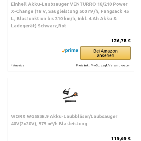
Einhell Akku-Laubsauger VENTURRO 18/210 Power
X-Change (18 V, Saugleistung 500 m³/h, Fangsack 45
L, Blasfunktion bis 210 km/h, inkl. 4 Ah Akku &
Ladegerät) Schwarz,Rot
126,78 €
Bei Amazon
ansehen
*
Preis inkl. MwSt., zzgl. Versandkosten
Anzeige
WORX WG583E.9 Akku-Laubbläser/Laubsauger
40V(2x20V), 575 m³/h Blasleistung
119,69 €