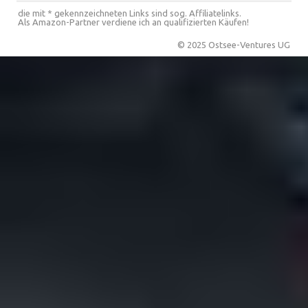
die mit * gekennzeichneten Links sind sog. Affiliatelinks.
Als Amazon-Partner verdiene ich an qualifizierten Käufen!
© 2025 Ostsee-Ventures UG