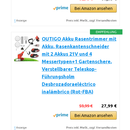
Bei Amazon ansehen
*
Preis inkl. MwSt., zzgl. Versandkosten
Anzeige
EMPFEHLUNG
OUTIGO Akku Rasentrimmer mit
Akku, Rasenkantenschneider
mit 2 Akkus 21V und 4
Messertypen+1 Gartenschere,
Verstellbarer Teleskop-
Führungsholm
Desbrozadoraeléctrico
inalámbrico (Rot-FBA)
59,99 €
27,99 €
Bei Amazon ansehen
*
Preis inkl. MwSt., zzgl. Versandkosten
Anzeige