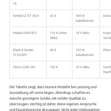
18
Einhell GC-ET 4530
45 €
450 W
Einfa
Kabelbetrieb
Makita DUR181Z
150 € (ohne
18 V Akku
Ergon
Akku)
Gerä
Black & Decker
80 €
550 W
Platz
ST5530PC
Kabelbetrieb
Flymo GS40 20V
100 €
20 V Akku
Leich
Nach
Die Tabelle zeigt, dass teurere Modelle bei Leistung und
Ausstattung oft vorne liegen. Allerdings schaffen es
manche günstigere Geräte, mit solider Qualität zu
überzeugen. Wichtig ist daher, deine eigenen Ansprüche
und Einsatzbereiche abzuwägen. Nicht jeder Hobbygärtner