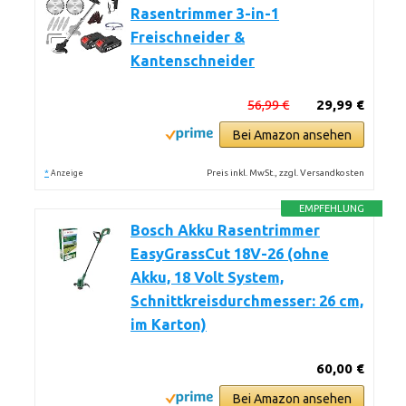
Rasentrimmer 3-in-1
Freischneider &
Kantenschneider
56,99 €
29,99 €
Bei Amazon ansehen
*
Preis inkl. MwSt., zzgl. Versandkosten
Anzeige
EMPFEHLUNG
Bosch Akku Rasentrimmer
EasyGrassCut 18V-26 (ohne
Akku, 18 Volt System,
Schnittkreisdurchmesser: 26 cm,
im Karton)
60,00 €
Bei Amazon ansehen