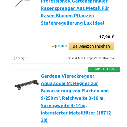
Professionell Gartensprinkler
Rasensprenger Aus Metall Für
Rasen Blumen Pflanzen
Stufenregulierung Lux Ideal
17,90 €
Bei Amazon ansehen
*
Preis inkl. MwSt., zzgl. Versandkosten
Anzeige
EMPFEHLUNG
Gardena Viereckregner
AquaZoom M: Regner zur
Bewässerung von Flächen von
9-250 m², Reichweite 3-18 m,
Sprengweite 3-14 m,
integrierter Metallfilter (18712-
20)