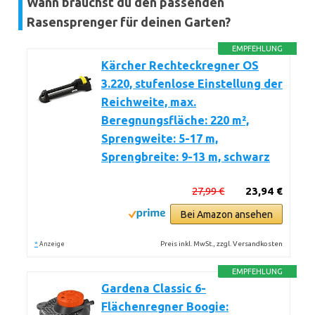
Wann brauchst du den passenden
Rasensprenger für deinen Garten?
EMPFEHLUNG
Kärcher Rechteckregner OS
3.220, stufenlose Einstellung der
Reichweite, max.
Beregnungsfläche: 220 m²,
Sprengweite: 5-17 m,
Sprengbreite: 9-13 m, schwarz
27,99 €
23,94 €
Bei Amazon ansehen
*
Preis inkl. MwSt., zzgl. Versandkosten
Anzeige
EMPFEHLUNG
Gardena Classic 6-
Flächenregner Boogie: