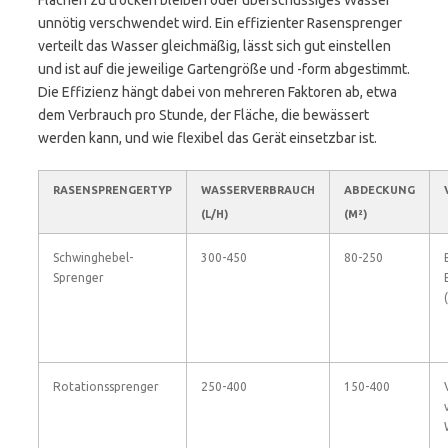
Flächen zu trocken bleiben oder überschüssiges Wasser
unnötig verschwendet wird. Ein effizienter Rasensprenger
verteilt das Wasser gleichmäßig, lässt sich gut einstellen
und ist auf die jeweilige Gartengröße und -form abgestimmt.
Die Effizienz hängt dabei von mehreren Faktoren ab, etwa
dem Verbrauch pro Stunde, der Fläche, die bewässert
werden kann, und wie flexibel das Gerät einsetzbar ist.
RASENSPRENGERTYP
WASSERVERBRAUCH
ABDECKUNG
(L/H)
(M²)
Schwinghebel-
300-450
80-250
Sprenger
Rotationssprenger
250-400
150-400