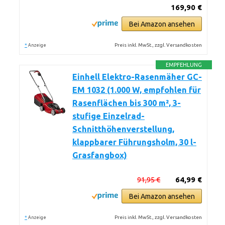
169,90 €
Bei Amazon ansehen
*
Preis inkl. MwSt., zzgl. Versandkosten
Anzeige
EMPFEHLUNG
Einhell Elektro-Rasenmäher GC-
EM 1032 (1.000 W, empfohlen für
Rasenflächen bis 300 m², 3-
stufige Einzelrad-
Schnitthöhenverstellung,
klappbarer Führungsholm, 30 l-
Grasfangbox)
91,95 €
64,99 €
Bei Amazon ansehen
*
Preis inkl. MwSt., zzgl. Versandkosten
Anzeige