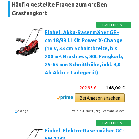
Häufig gestellte Fragen zum großen
Grasfangkorb
EMPFEHLUNG
Einhell Akku-Rasenmäher GE-
cm 18/33 Li Kit Power X-Change
(18 V, 33 cm Schnittbreite, bis
200 m², Brushless, 30L Fangkorb,
25-65 mm Schnitthöhe, inkl. 4,0
Ah Akku + Ladegerät)
202,95 €
148,00 €
Bei Amazon ansehen
*
Preis inkl. MwSt., zzgl. Versandkosten
Anzeige
EMPFEHLUNG
Einhell Elektro-Rasenmäher GC-
EM 1742