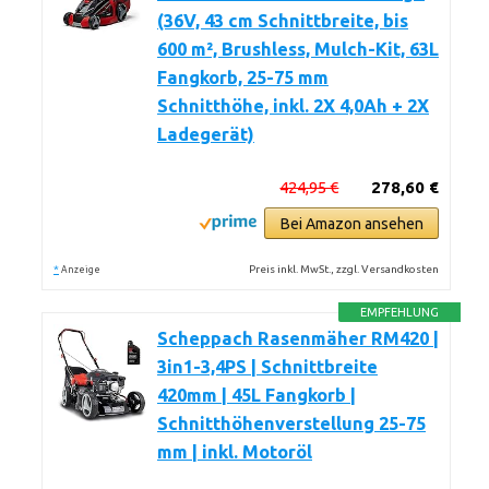
(36V, 43 cm Schnittbreite, bis
600 m², Brushless, Mulch-Kit, 63L
Fangkorb, 25-75 mm
Schnitthöhe, inkl. 2X 4,0Ah + 2X
Ladegerät)
424,95 €
278,60 €
Bei Amazon ansehen
*
Preis inkl. MwSt., zzgl. Versandkosten
Anzeige
EMPFEHLUNG
Scheppach Rasenmäher RM420 |
3in1-3,4PS | Schnittbreite
420mm | 45L Fangkorb |
Schnitthöhenverstellung 25-75
mm | inkl. Motoröl