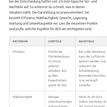
bei der Entscheidung helfen soll. Ich liste typische Vor- und
Nachteile auf. So erkennst du schnell, was in deiner
Situation zählt. Die Darstellung ist praxisorientiert. Sie
bezieht Effizienz, Mähhäufigkeit, Gewicht, Lagerung,
Wartung und Umweltaspekte ein. Lies die einzelnen Punkte
und prüfe, welche Aspekte für dich am wichtigsten sind.
KRITERIUM
VORTEILE
NACHTEILE
Effizienz
Erhöht die
Bei voller Beladung
Flächenleistung.
kann der Luftstrom
Du musst
gestört werden. Das
seltener
reduziert die
anhalten. Auf
Schnittleistung.
großen
Besonders feuchtes
Rasenflächen
Gras verstopft
sparst du Zeit.
schneller.
Mähhäufigkeit
Weniger
Wenn du oft kurz
Unterbrechungen
mähen möchtest, ist
während eines
der Vorteil geringer.