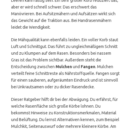
Leeren kann lästig sein. Ein sehr großer Korb reduziert das,
aber er wird schnell schwer. Das erschwert das
Manövrieren. Bei Aufsitzmähern und Aufsätzen wirkt sich
das Gewicht auf die Traktion aus. Bei Handrasenmähern
leidet die Wendigkeit.
Die Mähqualität kann ebenfalls leiden. Ein voller Korb staut
Luft und Schnittgut. Das führt zu ungleichmäßigem Schnitt
und zu Klumpen auf dem Rasen. Besonders bei nassem
Gras ist das Problem sichtbar. Außerdem steht die
Entscheidung zwischen
Mulchen
und
Fangen
. Mulchen
verteilt feine Schnittreste als Nährstoffquelle. Fangen sorgt
für einen sauberen, aufgeräumten Eindruck und ist sinnvoll
bei Unkrautsamen oder zu dicker Rasendecke.
Dieser Ratgeber hilft dir bei der Abwägung. Du erfährst, für
welche Rasenfläche sich große Körbe lohnen. Du
bekommst Hinweise zu Konstruktionsmerkmalen, Material
und Belüftung. Du lernst Alternativen kennen, zum Beispiel
Mulchkit, Seitenauswurf oder mehrere kleinere Körbe. Am