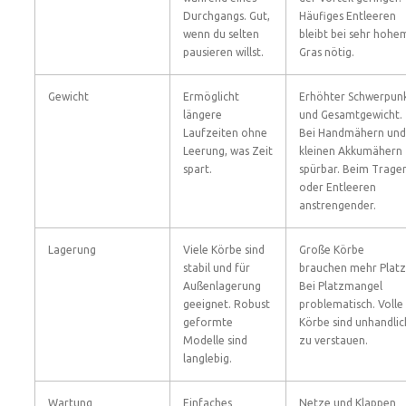
Durchgangs. Gut,
Häufiges Entleeren
wenn du selten
bleibt bei sehr hohe
pausieren willst.
Gras nötig.
Gewicht
Ermöglicht
Erhöhter Schwerpun
längere
und Gesamtgewicht.
Laufzeiten ohne
Bei Handmähern und
Leerung, was Zeit
kleinen Akkumähern
spart.
spürbar. Beim Trage
oder Entleeren
anstrengender.
Lagerung
Viele Körbe sind
Große Körbe
stabil und für
brauchen mehr Platz
Außenlagerung
Bei Platzmangel
geeignet. Robust
problematisch. Volle
geformte
Körbe sind unhandlic
Modelle sind
zu verstauen.
langlebig.
Wartung
Einfaches
Netze und Klappen