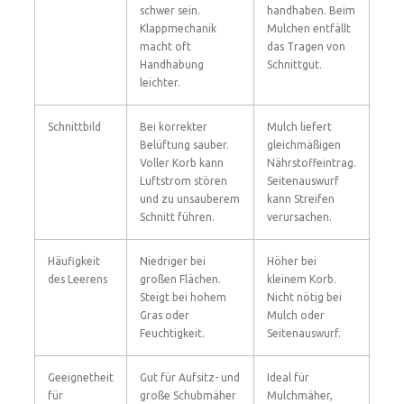
schwer sein.
handhaben. Beim
Klappmechanik
Mulchen entfällt
macht oft
das Tragen von
Handhabung
Schnittgut.
leichter.
Schnittbild
Bei korrekter
Mulch liefert
Belüftung sauber.
gleichmäßigen
Voller Korb kann
Nährstoffeintrag.
Luftstrom stören
Seitenauswurf
und zu unsauberem
kann Streifen
Schnitt führen.
verursachen.
Häufigkeit
Niedriger bei
Höher bei
des Leerens
großen Flächen.
kleinem Korb.
Steigt bei hohem
Nicht nötig bei
Gras oder
Mulch oder
Feuchtigkeit.
Seitenauswurf.
Geeignetheit
Gut für Aufsitz- und
Ideal für
für
große Schubmäher
Mulchmäher,