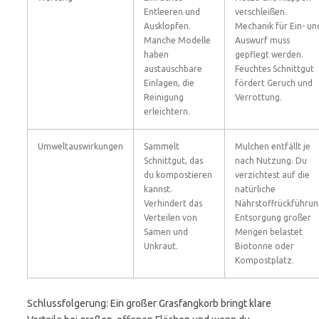
Entleeren und
verschleißen.
Ausklopfen.
Mechanik für Ein- un
Manche Modelle
Auswurf muss
haben
gepflegt werden.
austauschbare
Feuchtes Schnittgut
Einlagen, die
fördert Geruch und
Reinigung
Verrottung.
erleichtern.
Umweltauswirkungen
Sammelt
Mulchen entfällt je
Schnittgut, das
nach Nutzung. Du
du kompostieren
verzichtest auf die
kannst.
natürliche
Verhindert das
Nährstoffrückführun
Verteilen von
Entsorgung großer
Samen und
Mengen belastet
Unkraut.
Biotonne oder
Kompostplatz.
Schlussfolgerung: Ein großer Grasfangkorb bringt klare