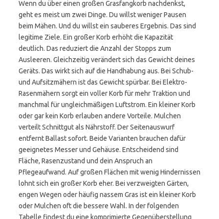
Wenn du über einen großen Grasfangkorb nachdenkst,
geht es meist um zwei Dinge. Du willst weniger Pausen
beim Mähen. Und du willst ein sauberes Ergebnis. Das sind
legitime Ziele. Ein großer Korb erhöht die Kapazität
deutlich. Das reduziert die Anzahl der Stopps zum
Ausleeren. Gleichzeitig verändert sich das Gewicht deines
Geräts. Das wirkt sich auf die Handhabung aus. Bei Schub-
und Aufsitzmähern ist das Gewicht spürbar. Bei Elektro-
Rasenmähern sorgt ein voller Korb für mehr Traktion und
manchmal für ungleichmäßigen Luftstrom. Ein kleiner Korb
oder gar kein Korb erlauben andere Vorteile. Mulchen
verteilt Schnittgut als Nährstoff. Der Seitenauswurf
entfernt Ballast sofort. Beide Varianten brauchen dafür
geeignetes Messer und Gehäuse. Entscheidend sind
Fläche, Rasenzustand und dein Anspruch an
Pflegeaufwand. Auf großen Flächen mit wenig Hindernissen
lohnt sich ein großer Korb eher. Bei verzweigten Gärten,
engen Wegen oder häufig nassem Gras ist ein kleiner Korb
oder Mulchen oft die bessere Wahl. In der folgenden
Tabelle findest du eine komprimierte Gegenüberstellung