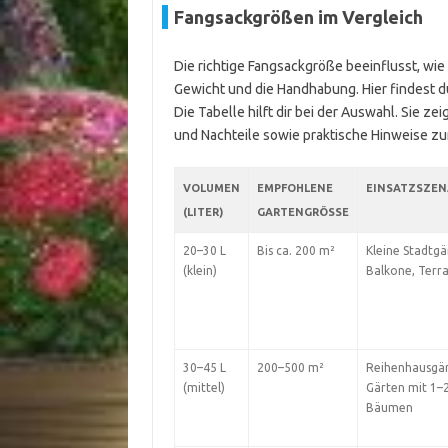
Fangsackgrößen im Vergleich
Die richtige Fangsackgröße beeinflusst, wie
Gewicht und die Handhabung. Hier findest d
Die Tabelle hilft dir bei der Auswahl. Sie z
und Nachteile sowie praktische Hinweise z
VOLUMEN
EMPFOHLENE
EINSATZSZEN
(LITER)
GARTENGRÖSSE
20–30 L
Bis ca. 200 m²
Kleine Stadtgä
(klein)
Balkone, Terr
30–45 L
200–500 m²
Reihenhausgär
(mittel)
Gärten mit 1–
Bäumen