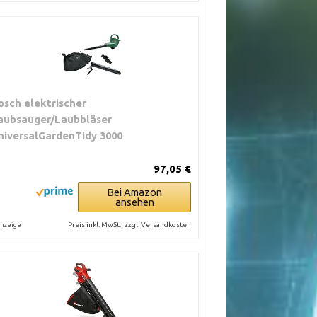
osch elektrischer
aubsauger/Laubbläser
niversalGardenTidy 3000
97,05 €
Bei Amazon
ansehen
Preis inkl. MwSt., zzgl. Versandkosten
nzeige