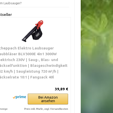
em Laubsauger?
tseller
cheppach Elektro Laubsauger
aubbläser BLV3000E 4in1 3000W
lektrisch 230V | Saug-, Blas- und
äckselfunktion | Blasgeschwindigkeit
52 km/h | Saugleistung 720 m³/h |
äckselrate 10:1 | Fangsack 40l
39,89 €
Bei Amazon
ansehen
Preis inkl. MwSt., zzgl. Versandkosten
nzeige