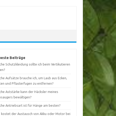
este Beiträge
he Schutzkleidung sollte ich beim Vertikutieren
gen?
che Aufsätze brauche ich, um Laub aus Ecken,
ten und Pflasterfugen zu entfernen?
che Aststärke kann der Häcksler meines
bsaugers bewältigen?
che Antriebsart ist für Hänge am besten?
 kostet der Austausch von Akku oder Motor bei