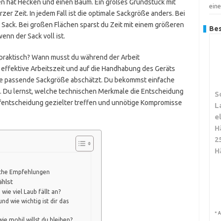
en hat Hecken und einen Baum. Ein großes Grundstück mit
ein
er Zeit. In jedem Fall ist die optimale Sackgröße anders. Bei
r Sack. Bei großen Flächen sparst du Zeit mit einem größeren
Bes
enn der Sack voll ist.
 praktisch? Wann musst du während der Arbeit
 effektive Arbeitszeit und auf die Handhabung des Geräts
u die passende Sackgröße abschätzt. Du bekommst einfache
. Du lernst, welche technischen Merkmale die Entscheidung
S
fentscheidung gezielter treffen und unnötige Kompromisse
L
e
H
2
H
che Empfehlungen
ählst
wie viel Laub fällt an?
und wie wichtig ist dir das
*
A
ie mobil willst du bleiben?