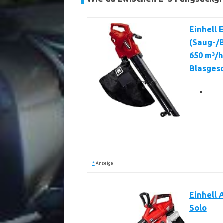
Einhell 
(Saug-/B
650 m³/h
Blasgesc
*
Anzeige
Einhell 
Solo