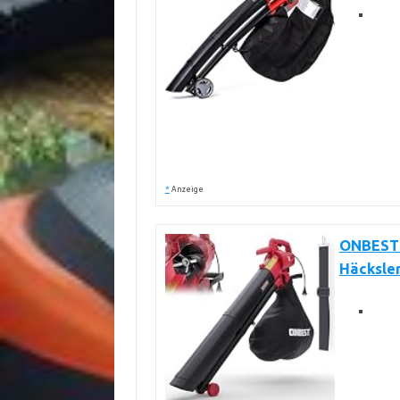
*
Anzeige
ONBEST 3
Häcksle