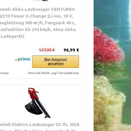
inhell Akku-Laubsauger VENTURRO
8/210 Power X-Change (Li-Ion, 18 V,
augleistung 500 m³/h, Fangsack 45 L,
lasfunktion bis 210 km/h, ohne Akku
 Ladegerät)
127,95 €
96,99 €
Bei Amazon
ansehen
Preis inkl. MwSt., zzgl. Versandkosten
nzeige
inhell Elektro-Laubsauger GC-EL 3024