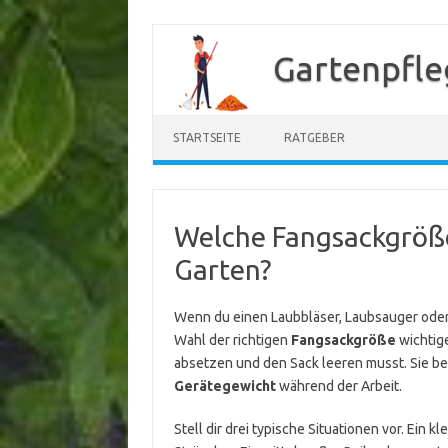
Zum
Inhalt
Gartenpfle
springen
STARTSEITE
RATGEBER
Welche Fangsackgröße
Garten?
Wenn du einen Laubbläser, Laubsauger oder 
Wahl der richtigen
Fangsackgröße
wichtige
absetzen und den Sack leeren musst. Sie bee
Gerätegewicht
während der Arbeit.
Stell dir drei typische Situationen vor. Ein