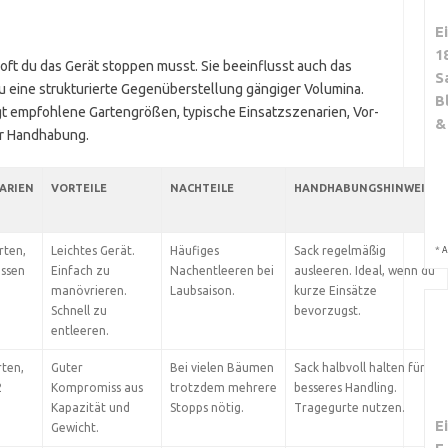
E
1
 oft du das Gerät stoppen musst. Sie beeinflusst auch das
S
u eine strukturierte Gegenüberstellung gängiger Volumina.
B
eigt empfohlene Gartengrößen, typische Einsatzszenarien, Vor-
&
ur Handhabung.
ARIEN
VORTEILE
NACHTEILE
HANDHABUNGSHINWEISE
rten,
Leichtes Gerät.
Häufiges
Sack regelmäßig
*
A
assen
Einfach zu
Nachentleeren bei
ausleeren. Ideal, wenn du
manövrieren.
Laubsaison.
kurze Einsätze
Schnell zu
bevorzugst.
entleeren.
ten,
Guter
Bei vielen Bäumen
Sack halbvoll halten für
2
Kompromiss aus
trotzdem mehrere
besseres Handling.
Kapazität und
Stopps nötig.
Tragegurte nutzen.
E
Gewicht.