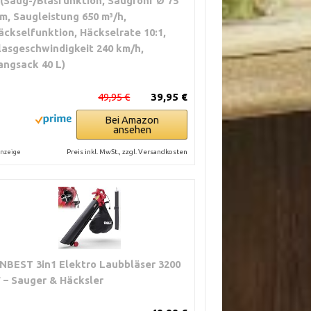
 (Saug-/Blasfunktion, Saugrohr Ø 75
m, Saugleistung 650 m³/h,
äckselfunktion, Häckselrate 10:1,
lasgeschwindigkeit 240 km/h,
angsack 40 L)
49,95 €
39,95 €
Bei Amazon
ansehen
Preis inkl. MwSt., zzgl. Versandkosten
nzeige
NBEST 3in1 Elektro Laubbläser 3200
 – Sauger & Häcksler