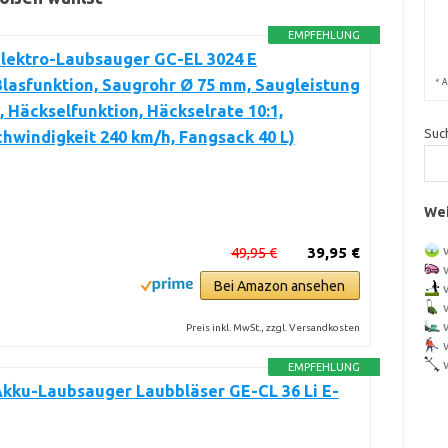
EMPFEHLUNG
Elektro-Laubsauger GC-EL 3024 E
lasfunktion, Saugrohr Ø 75 mm, Saugleistung
*
A
, Häckselfunktion, Häckselrate 10:1,
Suc
hwindigkeit 240 km/h, Fangsack 40 L)
Wei
49,95 €
39,95 €
Bei Amazon ansehen
Preis inkl. MwSt., zzgl. Versandkosten
EMPFEHLUNG
Akku-Laubsauger Laubbläser GE-CL 36 Li E-