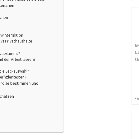
zenarien
ächen
 Winteraktion
vs Privathaushalte
B
L
s bestimmt?
U
d der Arbeit leeren?
 die Sackauswahl?
effizientesten?
ckgröße bestimmen und
schätzen
*
A