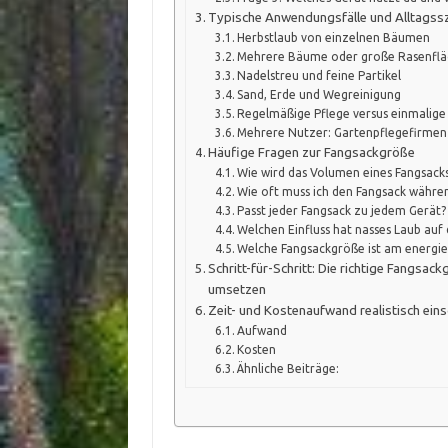
Typische Anwendungsfälle und Alltagss
Herbstlaub von einzelnen Bäumen
Mehrere Bäume oder große Rasenfl
Nadelstreu und feine Partikel
Sand, Erde und Wegreinigung
Regelmäßige Pflege versus einmalige
Mehrere Nutzer: Gartenpflegefirmen 
Häufige Fragen zur Fangsackgröße
Wie wird das Volumen eines Fangsack
Wie oft muss ich den Fangsack währen
Passt jeder Fangsack zu jedem Gerät?
Welchen Einfluss hat nasses Laub auf
Welche Fangsackgröße ist am energie
Schritt-für-Schritt: Die richtige Fangsa
umsetzen
Zeit- und Kostenaufwand realistisch ein
Aufwand
Kosten
Ähnliche Beiträge: