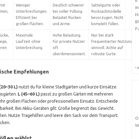
E
mit
Weniger
Deutlich schwerer
Sattelgurte oder
m
men,
Unterbrechungen.
bei voller Füllung.
Rucksackmodelle
H
Effizient bei
Belastet Rücken
bevorzugen. Nicht
B
großen Flächen.
und Arme.
komplett füllen.
F
ücke,
Maximale
Hohe Belastung.
Nur bei stark
lege,
Laufzeit ohne
Für private Nutzer
frequentierter Nutzung
eren
Unterbrechung.
oft
sinnvoll. Achte auf
überdimensioniert.
robuste Gurte.
*
A
ische Empfehlungen
(20–30 L)
nutzt du für kleine Stadtgärten und kurze Einsätze.
usgärten.
L (45–60 L)
passt zu großen Gärten mit mehreren
ehr großen Flächen oder professionellem Einsatz. Entscheide
arkeit. Bei Akku-Geräten gilt: Größe begrenzt das Gewicht.
en. Nutze Tragehilfen und leere den Sack vor dem Transport.
O
cken.
W
rößen wählst