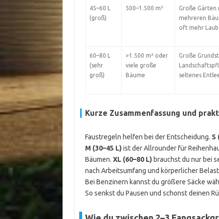
45–60 L
500–1.500 m²
Große Gärten 
(groß)
mehreren Bäu
oft mehr Laub
60–80 L
>1.500 m² oder
Große Grundst
(sehr
viele große
Landschaftspf
groß)
Bäume
seltenes Entle
Kurze Zusammenfassung und prakt
Faustregeln helfen bei der Entscheidung.
S 
M (30–45 L)
ist der Allrounder für Reihenha
Bäumen.
XL (60–80 L)
brauchst du nur bei s
nach Arbeitsumfang und körperlicher Belastb
Bei Benzinern kannst du größere Säcke wähl
So senkst du Pausen und schonst deinen Rü
Wie du zwischen 2–3 Fangsackg