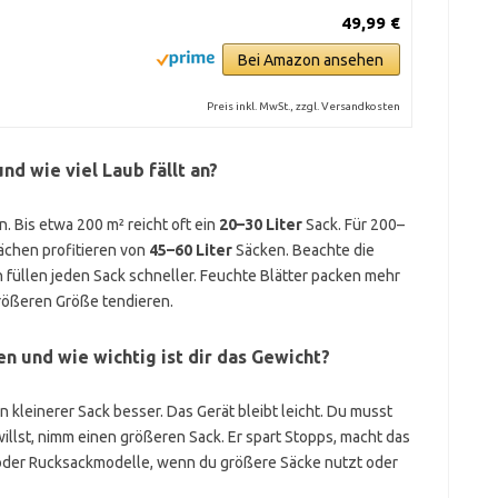
49,99 €
Bei Amazon ansehen
Preis inkl. MwSt., zzgl. Versandkosten
nd wie viel Laub fällt an?
. Bis etwa 200 m² reicht oft ein
20–30 Liter
Sack. Für 200–
ächen profitieren von
45–60 Liter
Säcken. Beachte die
 füllen jeden Sack schneller. Feuchte Blätter packen mehr
größeren Größe tendieren.
en und wie wichtig ist dir das Gewicht?
in kleinerer Sack besser. Das Gerät bleibt leicht. Du musst
willst, nimm einen größeren Sack. Er spart Stopps, macht das
 oder Rucksackmodelle, wenn du größere Säcke nutzt oder