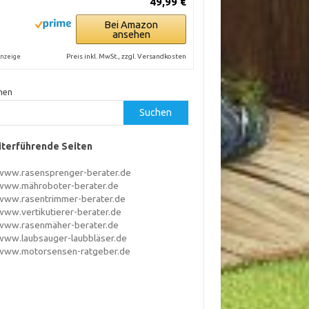
49,99 €
Bei Amazon
ansehen
Preis inkl. MwSt., zzgl. Versandkosten
nzeige
hen
Suchen
terführende Seiten
www.rasensprenger-berater.de
www.mähroboter-berater.de
www.rasentrimmer-berater.de
www.vertikutierer-berater.de
www.rasenmäher-berater.de
www.laubsauger-laubbläser.de
www.motorsensen-ratgeber.de