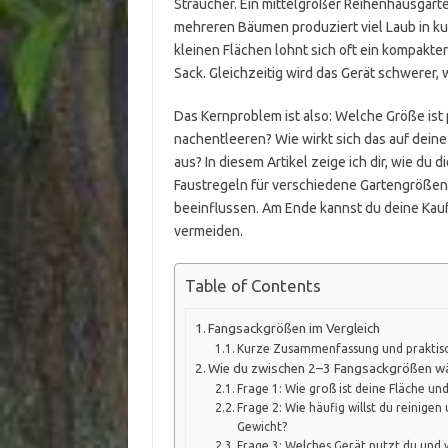
Sträucher. Ein mittelgroßer Reihenhausgart
mehreren Bäumen produziert viel Laub in kurz
kleinen Flächen lohnt sich oft ein kompakte
Sack. Gleichzeitig wird das Gerät schwerer, w
Das Kernproblem ist also: Welche Größe ist
nachentleeren? Wie wirkt sich das auf deine
aus? In diesem Artikel zeige ich dir, wie d
Faustregeln für verschiedene Gartengrößen
beeinflussen. Am Ende kannst du deine Kau
vermeiden.
Table of Contents
Fangsackgrößen im Vergleich
Kurze Zusammenfassung und praktis
Wie du zwischen 2–3 Fangsackgrößen w
Frage 1: Wie groß ist deine Fläche und 
Frage 2: Wie häufig willst du reinigen 
Gewicht?
Frage 3: Welches Gerät nutzt du und w