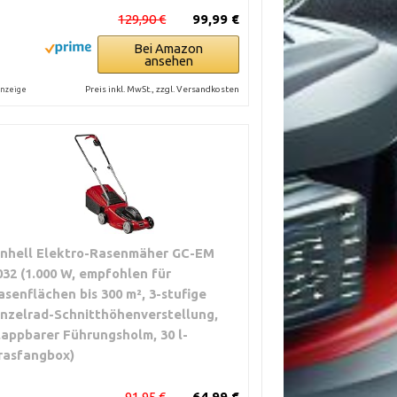
129,90 €
99,99 €
Bei Amazon
ansehen
Preis inkl. MwSt., zzgl. Versandkosten
nzeige
inhell Elektro-Rasenmäher GC-EM
032 (1.000 W, empfohlen für
asenflächen bis 300 m², 3-stufige
inzelrad-Schnitthöhenverstellung,
lappbarer Führungsholm, 30 l-
rasfangbox)
91,95 €
64,99 €