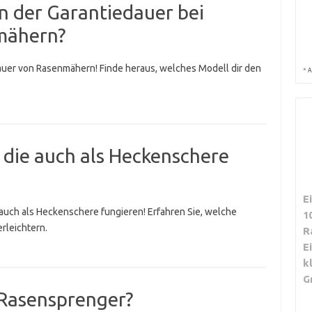
in der Garantiedauer bei
mähern?
auer von Rasenmähern! Finde heraus, welches Modell dir den
*
A
 die auch als Heckenschere
E
 auch als Heckenschere fungieren! Erfahren Sie, welche
1
rleichtern.
R
E
k
G
 Rasensprenger?