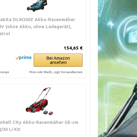
akita DLM330Z Akku-Rasenmäher
8V (ohne Akku, ohne Ladegerät),
etrol
154,65 €
Bei Amazon
ansehen
Preis inkl. MwSt., zzgl. Versandkosten
nzeige
inhell City Akku-Rasenmäher GE-cm
8/30 Li Kit