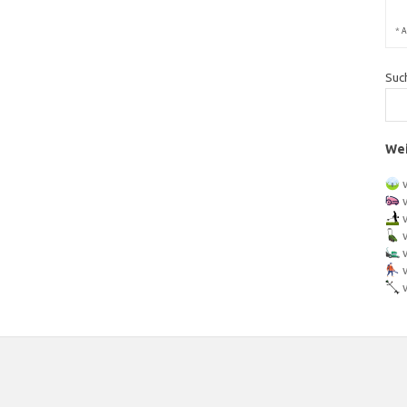
*
A
Suc
Wei