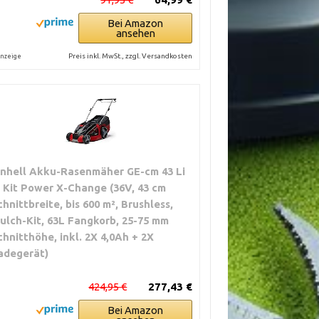
Bei Amazon
ansehen
Preis inkl. MwSt., zzgl. Versandkosten
nzeige
inhell Akku-Rasenmäher GE-cm 43 Li
 Kit Power X-Change (36V, 43 cm
chnittbreite, bis 600 m², Brushless,
ulch-Kit, 63L Fangkorb, 25-75 mm
chnitthöhe, inkl. 2X 4,0Ah + 2X
adegerät)
424,95 €
277,43 €
Bei Amazon