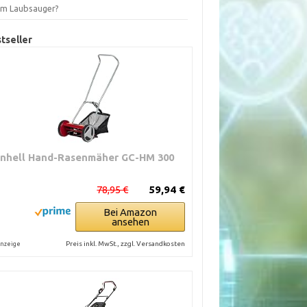
em Laubsauger?
tseller
inhell Hand-Rasenmäher GC-HM 300
78,95 €
59,94 €
Bei Amazon
ansehen
Preis inkl. MwSt., zzgl. Versandkosten
nzeige