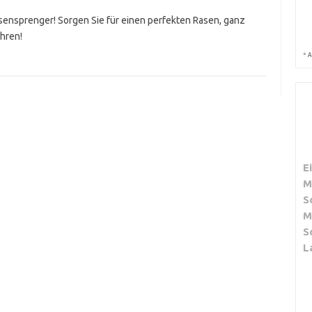
ensprenger! Sorgen Sie für einen perfekten Rasen, ganz
hren!
*
A
E
M
S
M
S
L