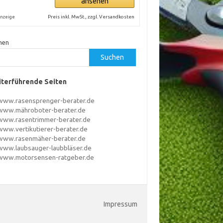
ansehen
Preis inkl. MwSt., zzgl. Versandkosten
nzeige
hen
Suchen
terführende Seiten
www.rasensprenger-berater.de
www.mähroboter-berater.de
www.rasentrimmer-berater.de
www.vertikutierer-berater.de
www.rasenmäher-berater.de
www.laubsauger-laubbläser.de
www.motorsensen-ratgeber.de
Impressum