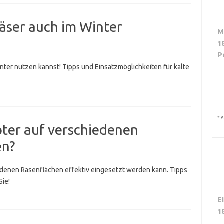
äser auch im Winter
M
1
P
nter nutzen kannst! Tipps und Einsatzmöglichkeiten für kalte
*
A
ter auf verschiedenen
en?
iedenen Rasenflächen effektiv eingesetzt werden kann. Tipps
Sie!
E
1