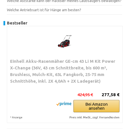
Welche Aststärke kann der Häcksler meines Laubsaugers bewältigen?
Welche Antriebsart ist für Hänge am besten?
Bestseller
Einhell Akku-Rasenmäher GE-cm 43 Li M Kit Power
X-Change (36V, 43 cm Schnittbreite, bis 600 m²,
Brushless, Mulch-Kit, 63L Fangkorb, 25-75 mm
Schnitthöhe, inkl. 2X 4,0Ah + 2X Ladegerät)
424,95 €
277,58 €
Bei Amazon
ansehen
*
Preis inkl. MwSt., zzgl. Versandkosten
Anzeige